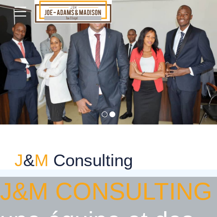
J
&
M
Consulting
J&M CONSULTING
JOE-ADAMS & MADISON CONSULTING ‘’J&M Consulting’’
est un société de droit Guinéen offrant des prestations de
services intellectuels. Elle est spécialisée dans le conseil et