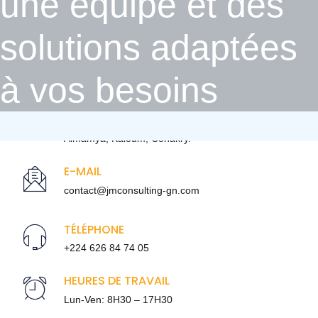
une équipe et des
l’assistance juridique, fiscale et douanière aux investiss ..
solutions adaptées
Lire plus
à vos besoins
BUREAU PRINCIPAL
Almamya, Kaloum, Conakry.
E-MAIL
contact@jmconsulting-gn.com
TÉLÉPHONE
+224 626 84 74 05
HEURES DE TRAVAIL
Lun-Ven: 8H30 – 17H30